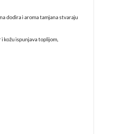
na dodira i aroma tamjana stvaraju
i kožu ispunjava toplijom,