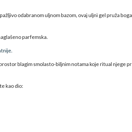
pažljivo odabranom uljnom bazom, ovaj uljni gel pruža bogati
enaglašeno parfemska.
ntnije.
rostor blagim smolasto-biljnim notama koje ritual njege p
.
te kao dio: