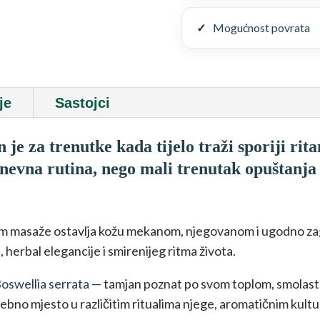
tijela
50
Mogućnost povrata
ml
količina
je
Sastojci
 je za trenutke kada tijelo traži sporiji rita
dnevna rutina, nego mali trenutak opuštanj
kom masaže ostavlja kožu mekanom, njegovanom i ugodno za
 herbal elegancije i smirenijeg ritma života.
Boswellia serrata
— tamjan poznat po svom toplom, smola
sebno mjesto u različitim ritualima njege, aromatičnim kult