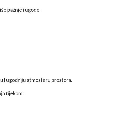
više pažnje i ugode.
iju i ugodniju atmosferu prostora.
ja tijekom: