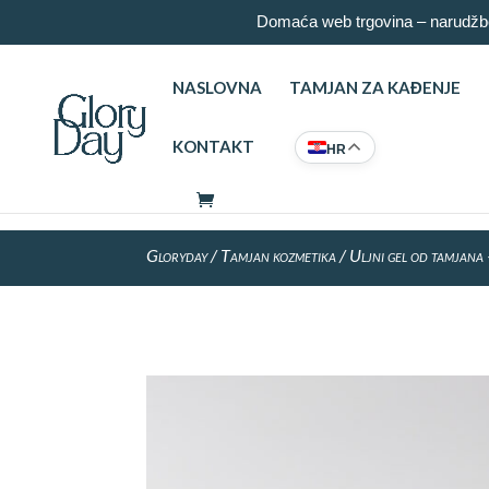
Domaća web trgovina – narudžbe
NASLOVNA
TAMJAN ZA KAĐENJE
KONTAKT
HR
Gloryday
/
Tamjan kozmetika
/ Uljni gel od tamjana 