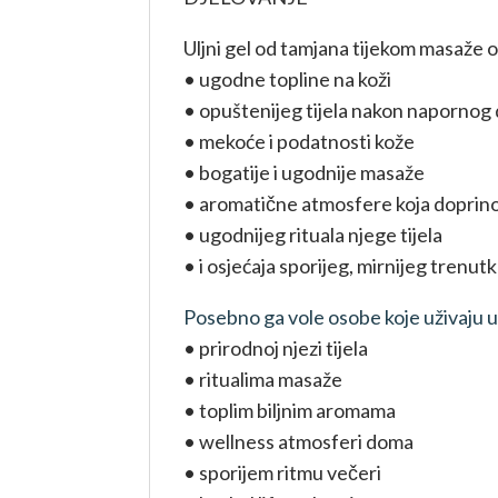
Uljni gel od tamjana tijekom masaže os
• ugodne topline na koži
• opuštenijeg tijela nakon napornog
• mekoće i podatnosti kože
• bogatije i ugodnije masaže
• aromatične atmosfere koja doprino
• ugodnijeg rituala njege tijela
• i osjećaja sporijeg, mirnijeg trenut
Posebno ga vole osobe koje uživaju u
• prirodnoj njezi tijela
• ritualima masaže
• toplim biljnim aromama
• wellness atmosferi doma
• sporijem ritmu večeri