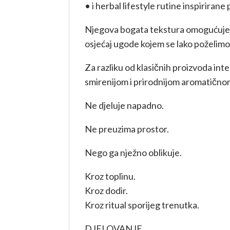
• i herbal lifestyle rutine inspirirane
Njegova bogata tekstura omogućuje sp
osjećaj ugode kojem se lako poželimo
Za razliku od klasičnih proizvoda int
smirenijom i prirodnijom aromatično
Ne djeluje napadno.
Ne preuzima prostor.
Nego ga nježno oblikuje.
Kroz toplinu.
Kroz dodir.
Kroz ritual sporijeg trenutka.
DJELOVANJE