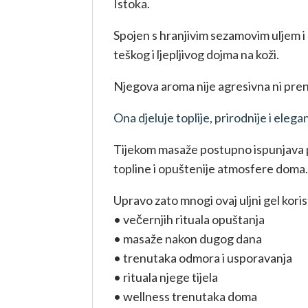
Istoka.
Spojen s hranjivim sezamovim uljem i 
teškog i ljepljivog dojma na koži.
Njegova aroma nije agresivna ni pr
Ona djeluje toplije, prirodnije i elega
Tijekom masaže postupno ispunjava p
topline i opuštenije atmosfere doma
Upravo zato mnogi ovaj uljni gel koris
• večernjih rituala opuštanja
• masaže nakon dugog dana
• trenutaka odmora i usporavanja
• rituala njege tijela
• wellness trenutaka doma