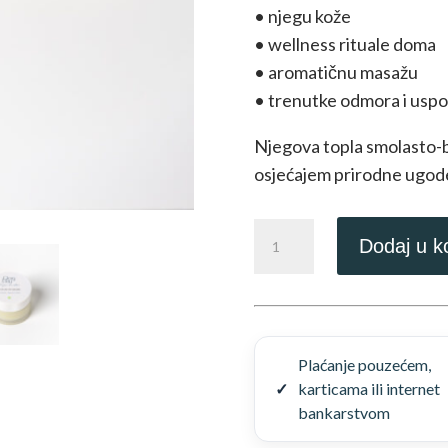
• njegu kože
• wellness rituale doma
• aromatičnu masažu
• trenutke odmora i uspo
Njegova topla smolasto-
osjećajem prirodne ugode
Uljni
Dodaj u k
gel
od
tamjana
–
prirodna
Plaćanje pouzećem,
njega
karticama ili internet
i
bankarstvom
masaža