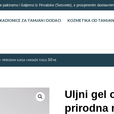
 pakiramo i šaljemo iz Hrvatske (Sesvete), s provjerenim dostav
KADIONICE ZA TAMJAN I DODACI
KOZMETIKA OD TAMJA
– prirodna njega i masaža tijela 50 ml
Uljni gel
prirodna 