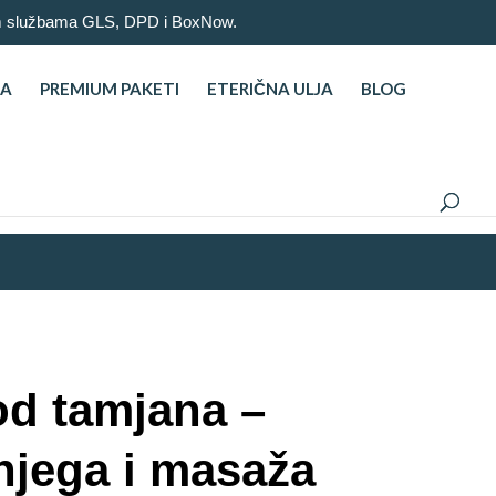
nim službama GLS, DPD i BoxNow.
NA
PREMIUM PAKETI
ETERIČNA ULJA
BLOG
 od tamjana –
njega i masaža