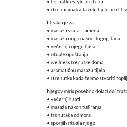
• herbal lifestyle pristupu
• i trenucima kada žele tijelu pružiti 
Idealan je za:
• masažu vrata i ramena
• masažu nogu nakon dugog dana
• večernju njegu tijela
• rituale opuštanja
• wellness trenutke doma
• aromatičnu masažu tijela
• i trenutke kada želimo stvoriti topl
Njegov miris posebno dolazi do izraža
• večernjih sati
• masaže nakon tuširanja
• trenutaka odmora
• sporijih rituala njege