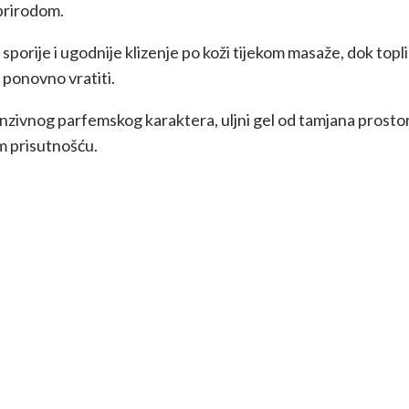
 prirodom.
orije i ugodnije klizenje po koži tijekom masaže, dok topli
 ponovno vratiti.
enzivnog parfemskog karaktera, uljni gel od tamjana prostor 
m prisutnošću.