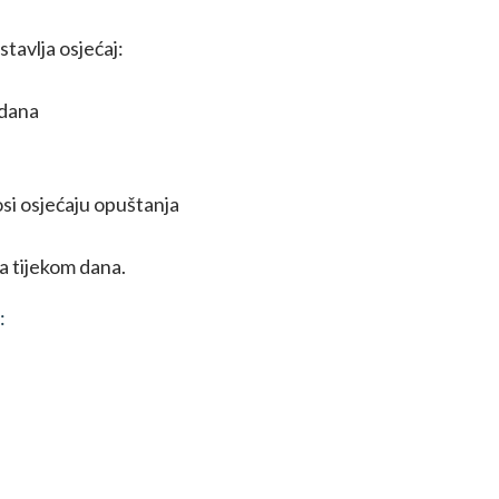
tavlja osjećaj:
 dana
si osjećaju opuštanja
ka tijekom dana.
: