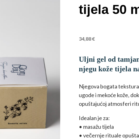
tijela 50 
34,88
€
Uljni gel od tamjan
njegu kože tijela n
Njegova bogata tekstura t
ugode i mekoće kože, dok
opuštajućoj atmosferi rit
Idealan je za:
• masažu tijela
• večernje rituale opušta