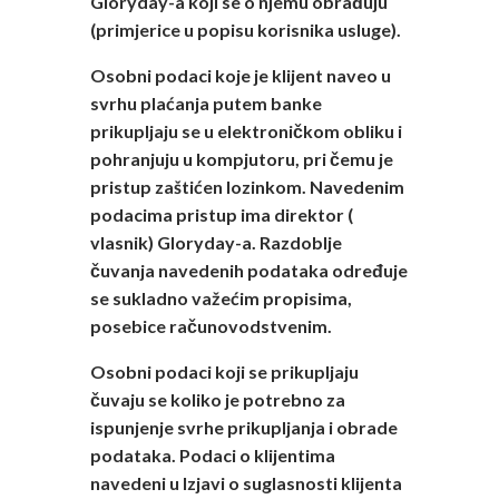
Gloryday-a koji se o njemu obrađuju
(primjerice u popisu korisnika usluge).
Osobni podaci koje je klijent naveo u
svrhu plaćanja putem banke
prikupljaju se u elektroničkom obliku i
pohranjuju u kompjutoru, pri čemu je
pristup zaštićen lozinkom. Navedenim
podacima pristup ima direktor (
vlasnik) Gloryday-a. Razdoblje
čuvanja navedenih podataka određuje
se sukladno važećim propisima,
posebice računovodstvenim.
Osobni podaci koji se prikupljaju
čuvaju se koliko je potrebno za
ispunjenje svrhe prikupljanja i obrade
podataka. Podaci o klijentima
navedeni u Izjavi o suglasnosti klijenta