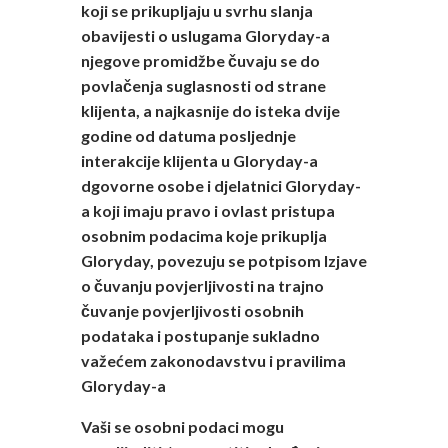
koji se prikupljaju u svrhu slanja
obavijesti o uslugama Gloryday-a
njegove promidžbe čuvaju se do
povlačenja suglasnosti od strane
klijenta, a najkasnije do isteka dvije
godine od datuma posljednje
interakcije klijenta u Gloryday-a
dgovorne osobe i djelatnici Gloryday-
a koji imaju pravo i ovlast pristupa
osobnim podacima koje prikuplja
Gloryday, povezuju se potpisom Izjave
o čuvanju povjerljivosti na trajno
čuvanje povjerljivosti osobnih
podataka i postupanje sukladno
važećem zakonodavstvu i pravilima
Gloryday-a
Vaši se osobni podaci mogu