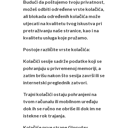
Budući da poštujemo tvoju privatnost,
možeš odbiti određene vrste kolačića,
ali blokada određenih kolačića može
utjecati na kvalitetu tvog iskustva pri
pretraživanju naše stranice, kao i na
kvalitetu usluga koje pružamo.
Postoje različite vrste kolačića:
Kolačići sesije sadrže podatke koji se
pohranjuju u privremenoj memoriji, a
zatim brišu nakon što sesija završi ili se
internetski preglednik zatvori.
Trajni kolačići ostaju pohranjeni na
tvom računalu ili mobilnom uređaju
dok ih se ručno ne obriše ili dok im ne
istekne rok trajanja.
Kolačiće prve strane Gloryday