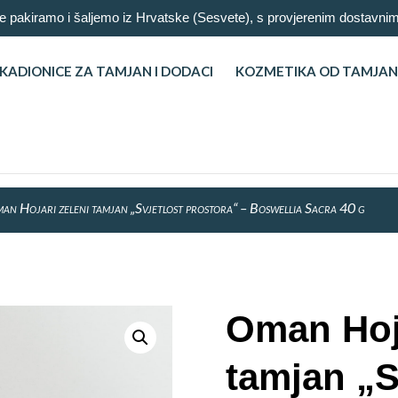
 pakiramo i šaljemo iz Hrvatske (Sesvete), s provjerenim dostav
KADIONICE ZA TAMJAN I DODACI
KOZMETIKA OD TAMJA
an Hojari zeleni tamjan „Svjetlost prostora“ – Boswellia Sacra 40 g
Oman Hoja
tamjan „S