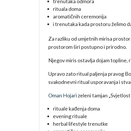
trenutaka odmora
rituala doma
aromatičnih ceremonija
i trenutaka kada prostoru želimo dat
Za razliku od umjetnih mirisa prostor
prostorom širi postupno i prirodno.
Njegov miris ostavlja dojam topline, r
Upravo zato ritual paljenja pravog B
svakodnevni ritual usporavanja i stv
Oman Hojari
zeleni tamjan „Svjetlost 
rituale kađenja doma
evening rituale
herbal lifestyle trenutke