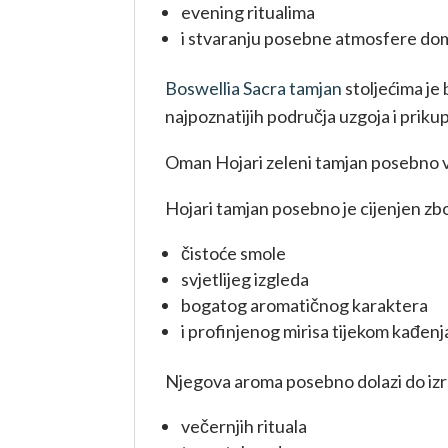
evening ritualima
i stvaranju posebne atmosfere do
Boswellia Sacra tamjan
stoljećima je 
najpoznatijih područja uzgoja i priku
Oman Hojari zeleni tamjan posebno vol
Hojari tamjan posebno je cijenjen zb
čistoće smole
svjetlijeg izgleda
bogatog aromatičnog karaktera
i profinjenog mirisa tijekom kađenj
Njegova aroma posebno dolazi do izr
večernjih rituala