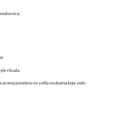
akodnevice.
ja
yle rituala.
 aroma posebno se sviđa osobama koje vole: