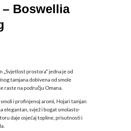
 – Boswellia
g
 „Svjetlost prostora“ jedna je od
rodnog tamjana dobivena od smole
oje raste na području Omana.
j smoli i profinjenoj aromi, Hojari tamjan
ja elegantan, svjež i bogat smolasto-
toru daje osjećaj topline, prisutnosti i
a.