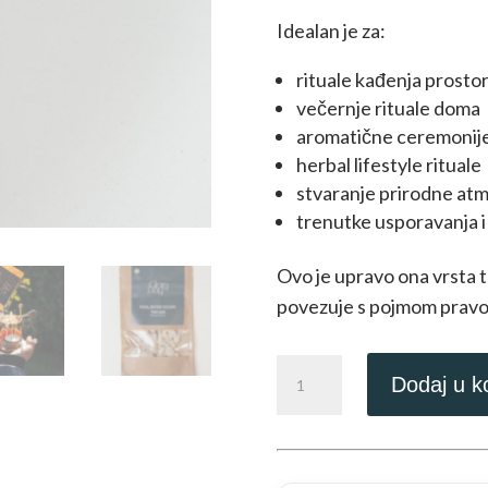
Idealan je za:
rituale kađenja prosto
večernje rituale doma
aromatične ceremonij
herbal lifestyle rituale
stvaranje prirodne at
trenutke usporavanja i 
Ovo je upravo ona vrsta t
povezuje s pojmom pravo
Oman
Dodaj u k
Hojari
zeleni
tamjan
„Svjetlost