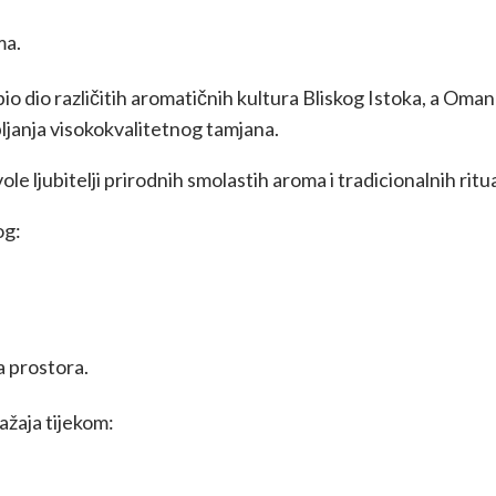
ma.
bio dio različitih aromatičnih kultura Bliskog Istoka, a Oma
pljanja visokokvalitetnog tamjana.
e ljubitelji prirodnih smolastih aroma i tradicionalnih ritu
og:
a prostora.
ažaja tijekom: