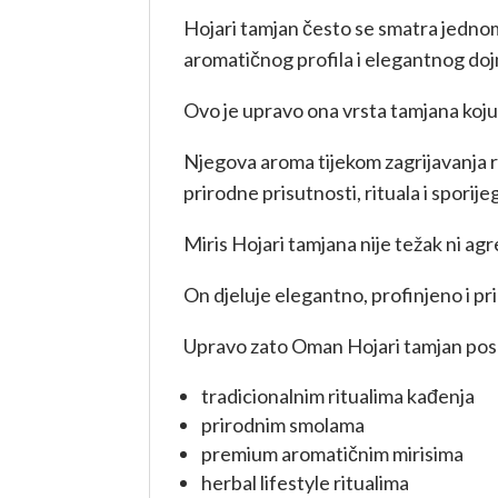
Hojari tamjan često se smatra jednom
aromatičnog profila i elegantnog dojm
Ovo je upravo ona vrsta tamjana koju
Njegova aroma tijekom zagrijavanja r
prirodne prisutnosti, rituala i sporije
Miris Hojari tamjana nije težak ni agr
On djeluje elegantno, profinjeno i pr
Upravo zato Oman Hojari tamjan pose
tradicionalnim ritualima kađenja
prirodnim smolama
premium aromatičnim mirisima
herbal lifestyle ritualima