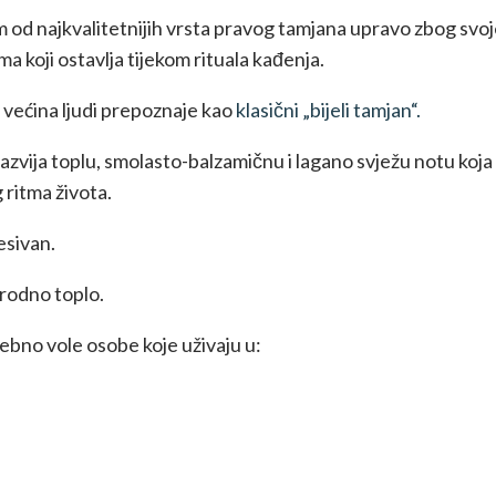
 od najkvalitetnijih vrsta pravog tamjana upravo zbog svoj
a koji ostavlja tijekom rituala kađenja.
 većina ljudi prepoznaje kao
klasični „bijeli tamjan“.
azvija toplu, smolasto-balzamičnu i lagano svježu notu koj
g ritma života.
esivan.
irodno toplo.
bno vole osobe koje uživaju u: