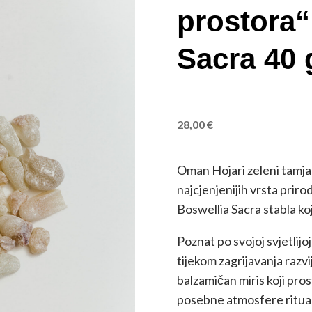
prostora“
Sacra 40 
28,00
€
Oman Hojari zeleni tamjan
najcjenjenijih vrsta pri
Boswellia Sacra stabla k
Poznat po svojoj svjetlijo
tijekom zagrijavanja razvi
balzamičan miris koji pros
posebne atmosfere ritual