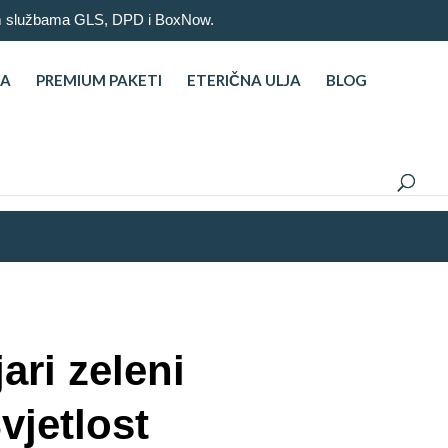
nim službama GLS, DPD i BoxNow.
NA
PREMIUM PAKETI
ETERIČNA ULJA
BLOG
ri zeleni
vjetlost