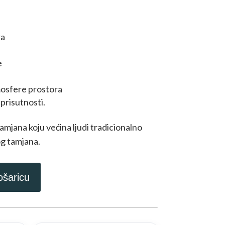
ra
e
mosfere prostora
prisutnosti.
amjana koju većina ljudi tradicionalno
g tamjana.
ošaricu