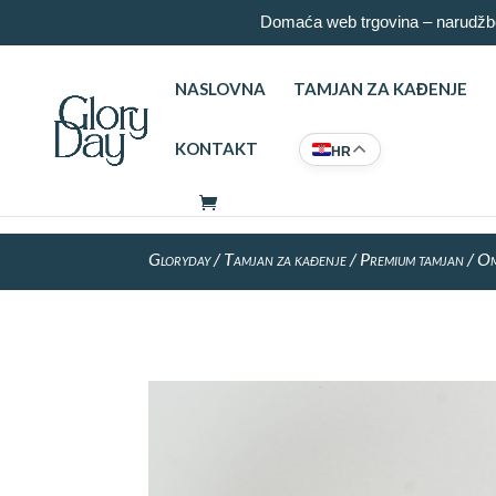
Domaća web trgovina – narudžbe
NASLOVNA
TAMJAN ZA KAĐENJE
KONTAKT
HR
Gloryday
/
Tamjan za kađenje
/
Premium tamjan
/ Om