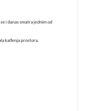
n se i danas smatra jednim od
ala kađenja prostora.