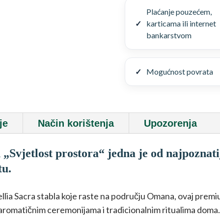
prostora“
Plaćanje pouzećem,
–
karticama ili internet
Boswellia
bankarstvom
Sacra
40
g
Mogućnost povrata
količina
je
Način korištenja
Upozorenja
Svjetlost prostora“ jedna je od najpoznatij
tu.
ia Sacra stabla koje raste na području Omana, ovaj premi
 aromatičnim ceremonijama i tradicionalnim ritualima doma