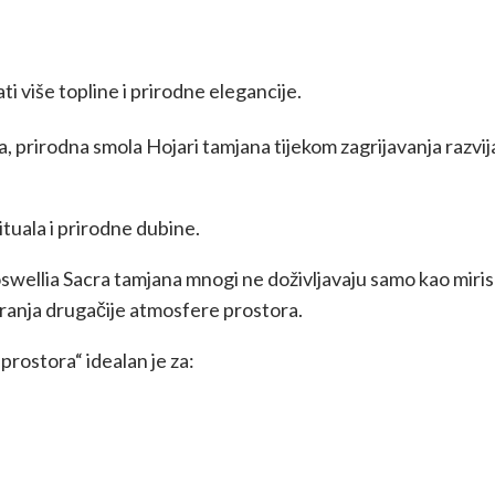
i više topline i prirodne elegancije.
a, prirodna smola Hojari tamjana tijekom zagrijavanja razvij
ituala i prirodne dubine.
oswellia Sacra tamjana mnogi ne doživljavaju samo kao miris
aranja drugačije atmosfere prostora.
prostora“ idealan je za: