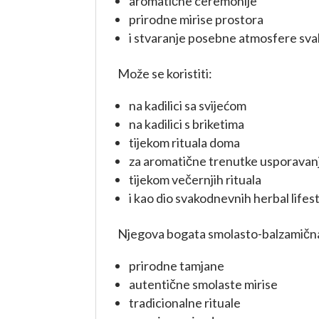
aromatične ceremonije
prirodne mirise prostora
i stvaranje posebne atmosfere sv
Može se koristiti:
na kadilici sa svijećom
na kadilici s briketima
tijekom rituala doma
za aromatične trenutke usporavan
tijekom večernjih rituala
i kao dio svakodnevnih herbal lifest
Njegova bogata smolasto-balzamična
prirodne tamjane
autentične smolaste mirise
tradicionalne rituale