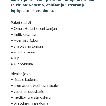
74,88 €.
za rituale kađenja, opuštanja i stvaranje
toplije atmosfere doma.
Paket sadrži:
• Oman Hojari zeleni tamjan
• Indijski tamjan
• Aden prvi izbor
• Shabit crni tamjan
• smolu smirnu
• Kipi
• + 2 poklona.
Idealan je za:
• rituale kađenja
• aromatične wellness rituale
• večernje opuštanje
• meditativnu atmosferu
• prirodne mirise doma