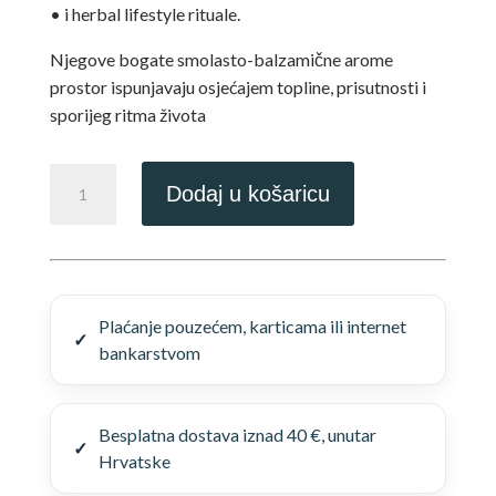
• i herbal lifestyle rituale.
Njegove bogate smolasto-balzamične arome
prostor ispunjavaju osjećajem topline, prisutnosti i
sporijeg ritma života
Premium
Dodaj u košaricu
mix
Tamjana
+
2
poklona
Plaćanje pouzećem, karticama ili internet
količina
bankarstvom
Besplatna dostava iznad 40 €, unutar
Hrvatske