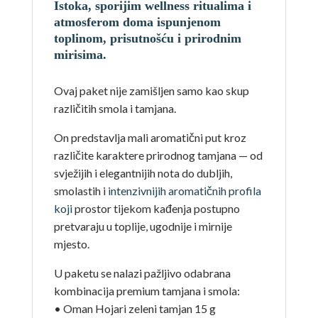
Istoka, sporijim wellness ritualima i
atmosferom doma ispunjenom
toplinom, prisutnošću i prirodnim
mirisima.
Ovaj paket nije zamišljen samo kao skup
različitih smola i tamjana.
On predstavlja mali aromatični put kroz
različite karaktere prirodnog tamjana — od
svježijih i elegantnijih nota do dubljih,
smolastih i
intenzivnijih aromatičnih profila
koji
prostor tijekom kađenja postupno
pretvaraju u toplije, ugodnije i mirnije
mjesto.
U paketu se nalazi pažljivo odabrana
kombinacija premium tamjana i smola:
• Oman Hojari zeleni tamjan 15 g