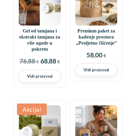
Gel od tamjana i
Premium paket za
ekstrakt tamjana za
kađenje prostora
više ugode u
„Proljetno čišćenje”
pokretu
58,00
€
Izvorna
Trenutna
76,88
68,88
€
€
cijena
cijena
Vidi proizvod
bila
je:
Vidi proizvod
je:
68,88 €.
76,88 €.
Akcija!