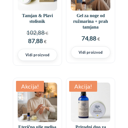
Tamjan & Plavi
Gel za noge od
stolisnik
ružmarina + prah
tamjana
Izvorna
102,88
€
74,88
cijena
€
Trenutna
87,88
€
bila
cijena
Vidi proizvod
je:
je:
Vidi proizvod
102,88 €.
87,88 €.
Akcija!
Akcija!
Eterično ulje melisa
Prirodni duo za