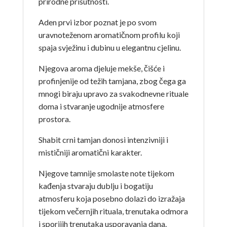
prirodne prisutnosti.
Aden prvi izbor poznat je po svom
uravnoteženom aromatičnom profilu koji
spaja svježinu i dubinu u elegantnu cjelinu.
Njegova aroma djeluje mekše, čišće i
profinjenije od težih tamjana, zbog čega ga
mnogi biraju upravo za svakodnevne rituale
doma i stvaranje ugodnije atmosfere
prostora.
Shabit crni tamjan donosi intenzivniji i
mističniji aromatični karakter.
Njegove tamnije smolaste note tijekom
kađenja stvaraju dublju i bogatiju
atmosferu koja posebno dolazi do izražaja
tijekom večernjih rituala, trenutaka odmora
i sporijih trenutaka usporavanja dana.