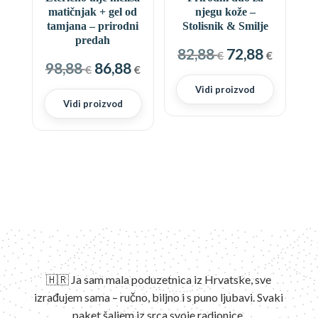
matičnjak + gel od
njegu kože –
tamjana – prirodni
Stolisnik & Smilje
predah
Izvorna
Trenu
82,88
72,88
€
€
Izvorna
Trenutna
98,88
86,88
€
€
cijena
cijena
cijena
cijena
bila
je:
Vidi proizvod
bila
je:
Vidi proizvod
je:
72,88 €
je:
86,88 €.
82,88 €.
98,88 €.
🇭🇷 Ja sam mala poduzetnica iz Hrvatske, sve
izrađujem sama – ručno, biljno i s puno ljubavi. Svaki
paket šaljem iz srca svoje radionice.