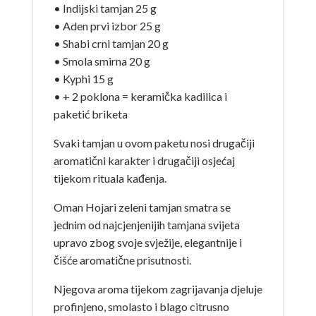
• Indijski tamjan 25 g
• Aden prvi izbor 25 g
• Shabi crni tamjan 20 g
• Smola smirna 20 g
• Kyphi 15 g
• + 2 poklona = keramička kadilica i
paketić briketa
Svaki tamjan u ovom paketu nosi drugačiji
aromatični karakter i drugačiji osjećaj
tijekom rituala kađenja.
Oman Hojari zeleni tamjan smatra se
jednim od najcjenjenijih tamjana svijeta
upravo zbog svoje svježije, elegantnije i
čišće aromatične prisutnosti.
Njegova aroma tijekom zagrijavanja djeluje
profinjeno, smolasto i blago citrusno