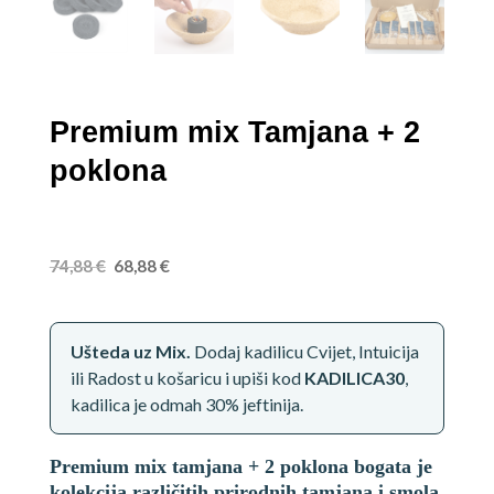
Premium mix Tamjana + 2
poklona
Izvorna
Trenutna
€
€
74,88
68,88
cijena
cijena
Ušteda uz Mix.
Dodaj kadilicu Cvijet, Intuicija
bila
je:
ili Radost u košaricu i upiši kod
KADILICA30
,
kadilica je odmah 30% jeftinija.
je:
68,88 €.
Premium mix tamjana + 2 poklona bogata je
kolekcija različitih prirodnih tamjana i smola