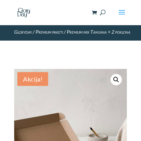
Gloryday
/
Premium paketi
/ Premium mix Tamjana + 2 poklona
Akcija!