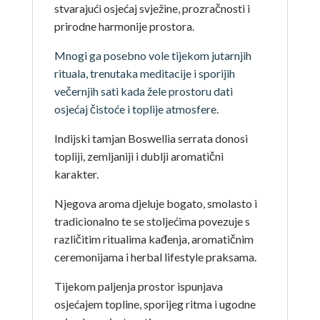
stvarajući osjećaj svježine, prozračnosti i
prirodne harmonije prostora.
Mnogi ga posebno vole tijekom jutarnjih
rituala, trenutaka meditacije i sporijih
večernjih sati kada žele prostoru dati
osjećaj čistoće i toplije atmosfere.
Indijski tamjan Boswellia serrata donosi
topliji, zemljaniji i dublji aromatični
karakter.
Njegova aroma djeluje bogato, smolasto i
tradicionalno te se stoljećima povezuje s
različitim ritualima kađenja, aromatičnim
ceremonijama i herbal lifestyle praksama.
Tijekom paljenja prostor ispunjava
osjećajem topline, sporijeg ritma i ugodne