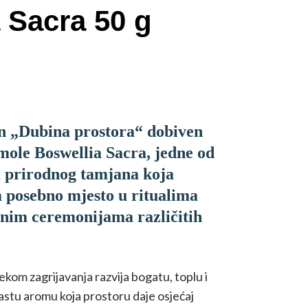
 Sacra 50 g
n „Dubina prostora“ dobiven
mole Boswellia Sacra, jedne od
a prirodnog tamjana koja
 posebno mjesto u ritualima
čnim ceremonijama različitih
ekom zagrijavanja razvija bogatu, toplu i
tu aromu koja prostoru daje osjećaj