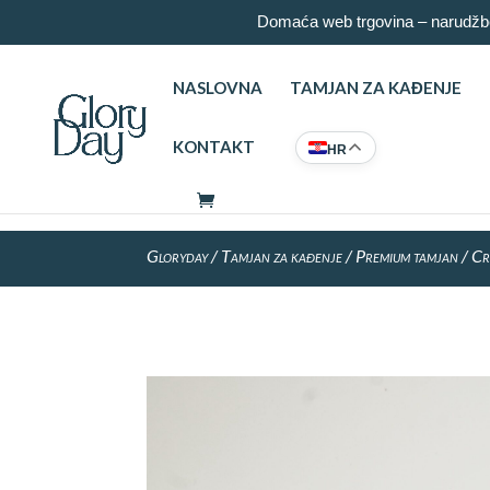
Domaća web trgovina – narudžbe
NASLOVNA
TAMJAN ZA KAĐENJE
KONTAKT
HR
Gloryday
/
Tamjan za kađenje
/
Premium tamjan
/ Cr