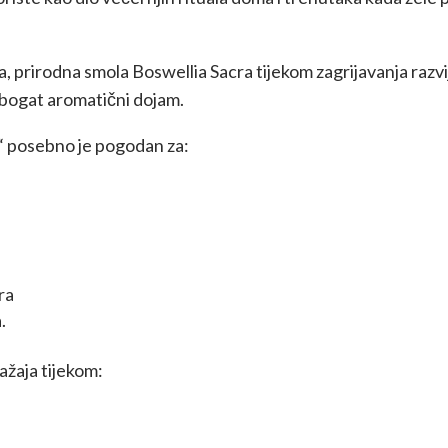
a, prirodna smola Boswellia Sacra tijekom zagrijavanja razvi
a bogat aromatični dojam.
“ posebno je pogodan za:
ra
.
ažaja tijekom: