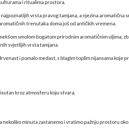
ulturama i ritualima prostora.
najpoznatijih vrsta pravog tamjana, a njezina aromatična sm
i aromatičnih trenutaka doma još od antičkih vremena.
i mekšom smolom bogatom prirodnim aromatičnim uljima, zbo
nih svjetlijih vrsta tamjana.
 drvenast i pomalo medast, s blagim toplim nijansama koje pro
isutan kroz atmosferu koju stvara.
a nekoliko minuta zastanemo i vratimo pažnju prostoru oko