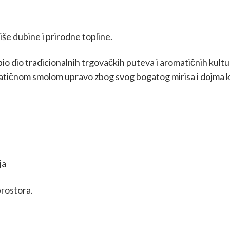
više dubine i prirodne topline.
bio dio tradicionalnih trgovačkih puteva i aromatičnih kultur
ičnom smolom upravo zbog svog bogatog mirisa i dojma koji
ja
prostora.