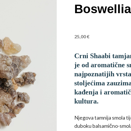
Boswellia
25,00
€
Crni Shaabi tamja
je od aromatične s
najpoznatijih vrst
stoljećima zauzima
kađenja i aromati
kultura.
Njegova tamnija smola tij
duboku balsamično-smolas