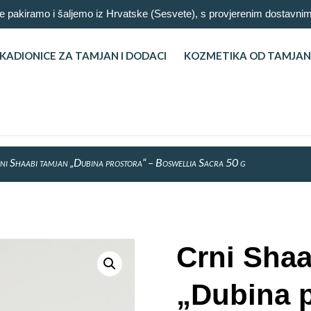
 pakiramo i šaljemo iz Hrvatske (Sesvete), s provjerenim dostav
KADIONICE ZA TAMJAN I DODACI
KOZMETIKA OD TAMJA
ni Shaabi tamjan „Dubina prostora“ – Boswellia Sacra 50 g
Crni Shaa
„Dubina p