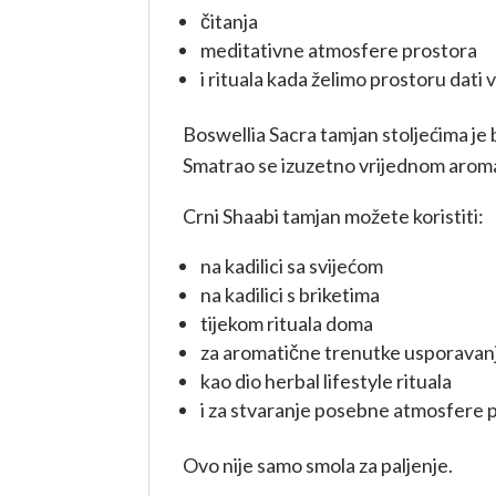
čitanja
meditativne atmosfere prostora
i rituala kada želimo prostoru dati 
Boswellia Sacra tamjan stoljećima je 
Smatrao se izuzetno vrijednom aromat
Crni Shaabi tamjan možete koristiti:
na kadilici sa svijećom
na kadilici s briketima
tijekom rituala doma
za aromatične trenutke usporavan
kao dio herbal lifestyle rituala
i za stvaranje posebne atmosfere 
Ovo nije samo smola za paljenje.