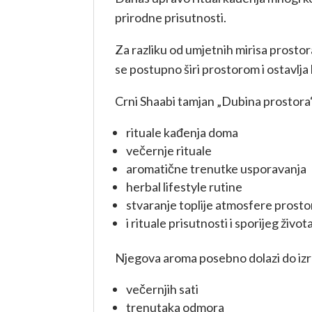
prirodne prisutnosti.
Za razliku od umjetnih mirisa prostor
se postupno širi prostorom i ostavlj
Crni Shaabi tamjan „Dubina prostora
rituale kađenja doma
večernje rituale
aromatične trenutke usporavanja
herbal lifestyle rutine
stvaranje toplije atmosfere prosto
i rituale prisutnosti i sporijeg života
Njegova aroma posebno dolazi do izr
večernjih sati
trenutaka odmora