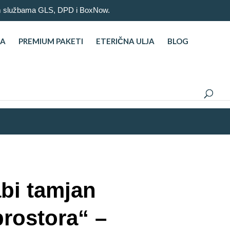
nim službama GLS, DPD i BoxNow.
NA
PREMIUM PAKETI
ETERIČNA ULJA
BLOG
bi tamjan
rostora“ –