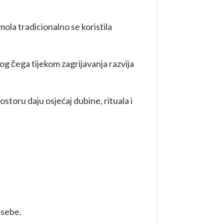
ola tradicionalno se koristila
g čega tijekom zagrijavanja razvija
storu daju osjećaj dubine, rituala i
 sebe.