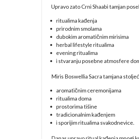
Upravo zato Crni Shaabi tamjan pos
ritualima kađenja
prirodnim smolama
dubokim aromatičnim mirisima
herbal lifestyle ritualima
evening ritualima
i stvaranju posebne atmosfere do
Miris Boswellia Sacra tamjana stolje
aromatičnim ceremonijama
ritualima doma
prostorima tišine
tradicionalnim kađenjem
i sporijim ritualima svakodnevice.
Danas upravo ritual kađenja mnogi kor