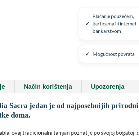
prostora“
–
Plaćanje pouzećem,
Boswellia
karticama ili internet
Sacra
bankarstvom
50
g
količina
Mogućnost povrata
je
Način korištenja
Upozorenja
lia Sacra jedan
je od najposebnijih prirodni
utke doma.
la, ovaj tradicionalni tamjan poznat je po svojoj bogatoj, d