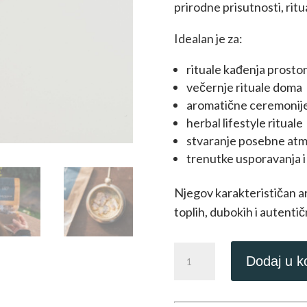
prirodne prisutnosti, ritua
Idealan je za:
rituale kađenja prosto
večernje rituale doma
aromatične ceremonij
herbal lifestyle rituale
stvaranje posebne atm
trenutke usporavanja i 
Njegov karakterističan ar
toplih, dubokih i autentič
Crni
Dodaj u k
Shaabi
tamjan
„Dubina