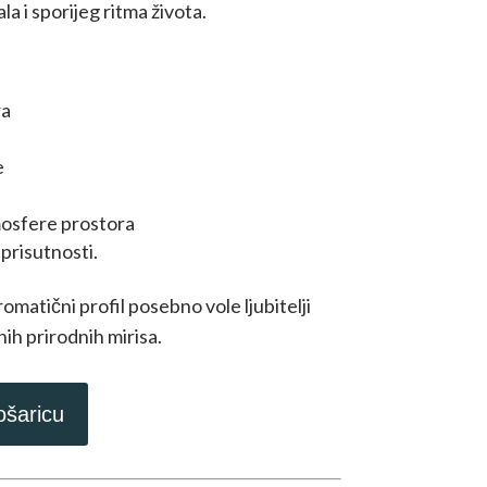
la i sporijeg ritma života.
ra
e
osfere prostora
prisutnosti.
omatični profil posebno vole ljubitelji
nih prirodnih mirisa.
ošaricu