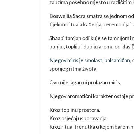
zauzima posebno mjesto u različitim k
Boswellia Sacra smatra se jednom od 
tijekom rituala kađenja, ceremonija 
Shaabi tamjan odlikuje se tamnijom 
puniju, topliju i dublju aromu od klasič
Njegov miris je smolast, balsamičan
,
sporijeg ritma života.
Ovo nije lagan ni prolazan miris.
Njegov aromatični karakter ostaje pr
Kroz toplinu prostora.
Kroz osjećaj usporavanja.
Kroz ritual trenutka u kojem barem n