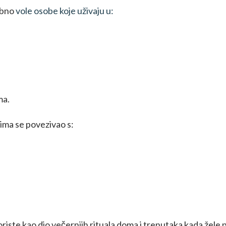
ebno
vole osobe koje uživaju u:
ma.
ćima se povezivao s:
iste kao dio večernjih rituala doma i trenutaka kada žele pr